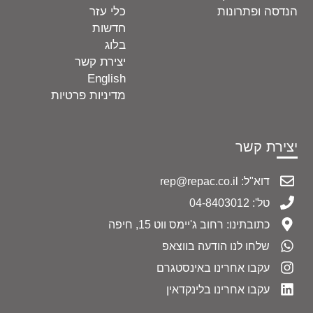
כלי עזר
חדשות
בלוג
יצירת קשר
English
מדיניות פרטיות
15, חיפה
צאפ
טגרם
אין