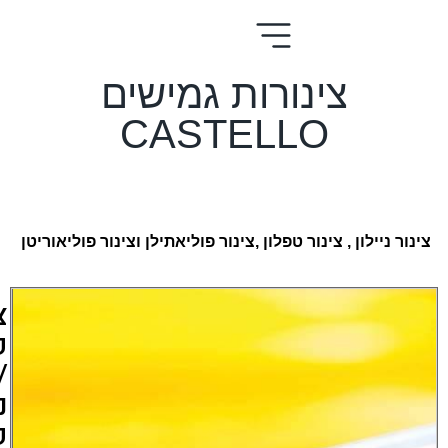
נורות גמישים
CASTELL
נור טפלון ,צינור פוליאתילן וצינור פוליאוריטן
צינורות
פוליוריטן
/
ניילון/
פוליאתילן