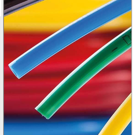
לאתר
היצרן
מעוניין
בפריט
זה?
השאר
פרטים
ונשוב
אליך
בהקדם
אני
מאשר/ת