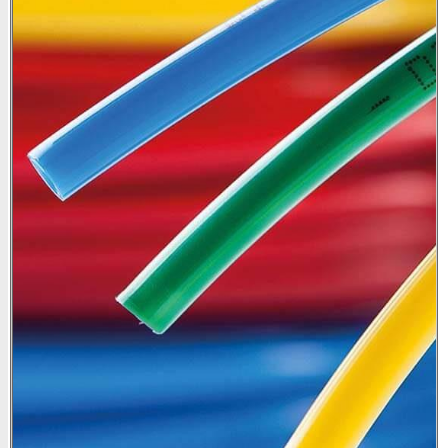
מעוניין
בפריט
זה?
השאר
פרטים
ונשוב
אליך
בהקדם
אני
מאשר/ת
שקראתי
ואני
מסכים/ה